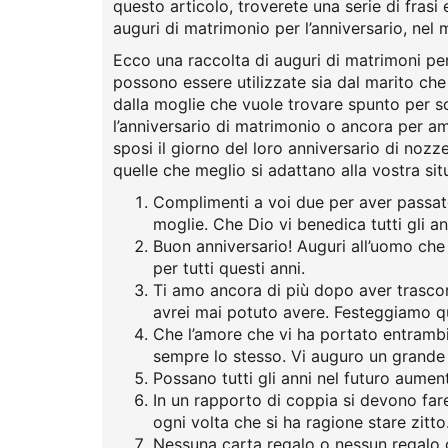
questo articolo, troverete una serie di frasi 
auguri di matrimonio per l’anniversario, nel 
Ecco una raccolta di auguri di matrimoni per 
possono essere utilizzate sia dal marito che 
dalla moglie che vuole trovare spunto per s
l’anniversario di matrimonio o ancora per am
sposi il giorno del loro anniversario di nozze
quelle che meglio si adattano alla vostra sit
Complimenti a voi due per aver passa
moglie. Che Dio vi benedica tutti gli an
Buon anniversario! Auguri all’uomo ch
per tutti questi anni.
Ti amo ancora di più dopo aver trascors
avrei mai potuto avere. Festeggiamo que
Che l’amore che vi ha portato entrambi
sempre lo stesso. Vi auguro un grande 
Possano tutti gli anni nel futuro aument
In un rapporto di coppia si devono far
ogni volta che si ha ragione stare zitto
Nessuna carta regalo o nessun regalo 