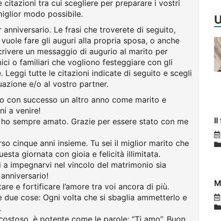
e citazioni tra cui scegliere per preparare i vostri
miglior modo possibile.
U
anniversario. Le frasi che troverete di seguito,
vuole fare gli auguri alla propria sposa, o anche
crivere un messaggio di augurio al marito per
ici o familiari che vogliono festeggiare con gli
. Leggi tutte le citazioni indicate di seguito e scegli
uazione e/o al vostro partner.
to con successo un altro anno come marito e
ni a venire!
I
e ho sempre amato. Grazie per essere stato con me
o cinque anni insieme. Tu sei il miglior marito che
sta giornata con gioia e felicità illimitata.
 a impegnarvi nel vincolo del matrimonio sia
anniversario!
M
are e fortificare l’amore tra voi ancora di più.
e due cose: Ogni volta che si sbaglia ammetterlo e
.
costoso, è potente come le parole: “Ti amo”. Buon