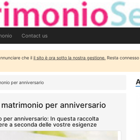
imonio
Contact us
 annunciare che il
il sito è ora sotto la nostra gestione.
Resta connesso p
A
monio per anniversario
di matrimonio per anniversario
o per anniversario: In questa raccolta
gliere a seconda delle vostre esigenze